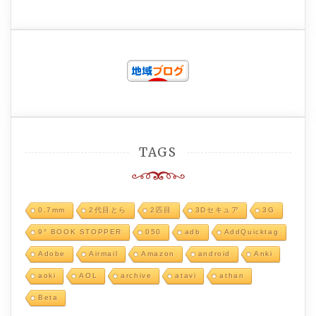
TAGS
0.7mm
2代目とら
2匹目
3Dセキュア
3G
9° BOOK STOPPER
050
adb
AddQuicktag
Adobe
Airmail
Amazon
android
Anki
aoki
AOL
archive
atavi
athan
Beta