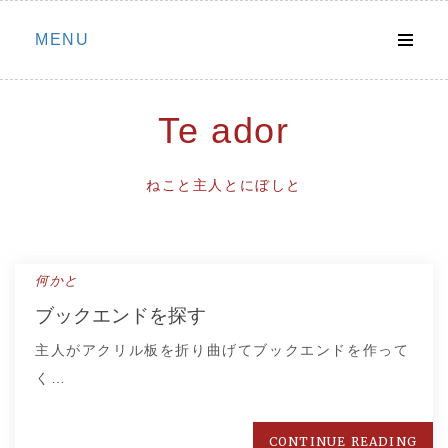
Skip
MENU
to
content
Te ador
ねこと主人とにぼしと
何かと
ブックエンドを探す
主人がアクリル板を折り曲げてブックエンドを作って
く…
CONTINUE READING