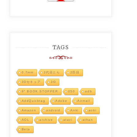
TAGS
0.7mm
2代目とら
2匹目
3Dセキュア
3G
9° BOOK STOPPER
050
adb
AddQuicktag
Adobe
Airmail
Amazon
android
Anki
aoki
AOL
archive
atavi
athan
Beta