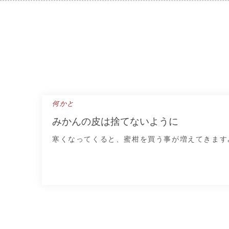
Skip
to
content
何かと
みかんの皮は捨てないように
寒くなってくると、蜜柑を買う事が増えてきます｡