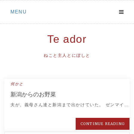
Skip
MENU
to
content
Te ador
ねこと主人とにぼしと
何かと
新潟からのお野菜
夫が、義母さん達と新潟まで出かけていた。 ゼンマイ…
CONTINUE READING