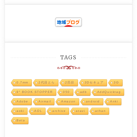
TAGS
0.7mm
2代目とら
2匹目
3Dセキュア
3G
9° BOOK STOPPER
050
adb
AddQuicktag
Adobe
Airmail
Amazon
android
Anki
aoki
AOL
archive
atavi
athan
Beta