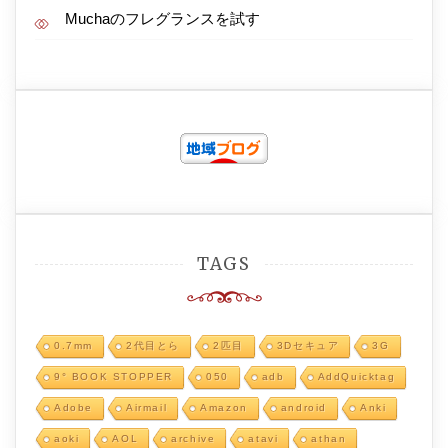
Muchaのフレグランスを試す
TAGS
0.7mm
2代目とら
2匹目
3Dセキュア
3G
9° BOOK STOPPER
050
adb
AddQuicktag
Adobe
Airmail
Amazon
android
Anki
aoki
AOL
archive
atavi
athan