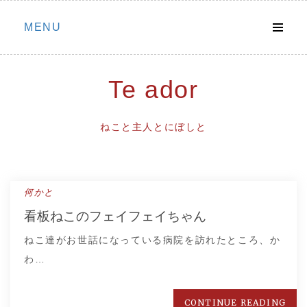
Skip
MENU
to
content
Te ador
ねこと主人とにぼしと
何かと
看板ねこのフェイフェイちゃん
ねこ達がお世話になっている病院を訪れたところ、か
わ…
CONTINUE READING