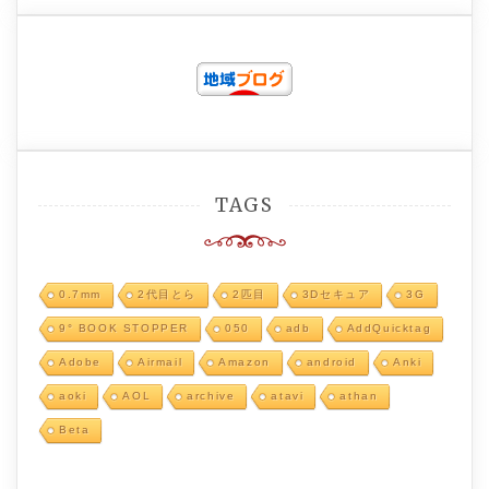
TAGS
0.7mm
2代目とら
2匹目
3Dセキュア
3G
9° BOOK STOPPER
050
adb
AddQuicktag
Adobe
Airmail
Amazon
android
Anki
aoki
AOL
archive
atavi
athan
Beta