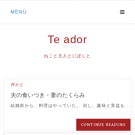
Skip
MENU
to
content
Te ador
ねこと主人とにぼしと
何かと
夫の食いつき・妻のたくらみ
結婚前から、料理はやっていた。 但し、趣味と実益を…
CONTINUE READING