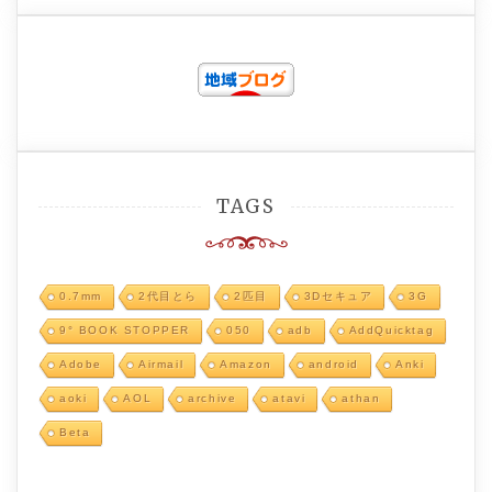
TAGS
0.7mm
2代目とら
2匹目
3Dセキュア
3G
9° BOOK STOPPER
050
adb
AddQuicktag
Adobe
Airmail
Amazon
android
Anki
aoki
AOL
archive
atavi
athan
Beta