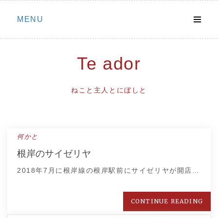
Skip
MENU
to
content
Te ador
ねこと主人とにぼしと
何かと
根岸のサイゼリヤ
2018年7月に根岸線の根岸駅前にサイゼリヤが開店…
CONTINUE READING