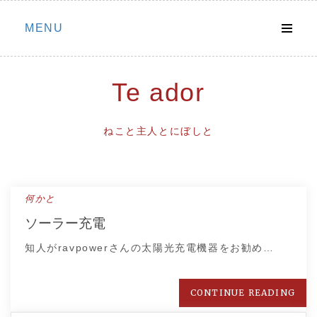
Skip
MENU
to
content
Te ador
ねこと主人とにぼしと
何かと
ソーラー充電
知人がravpowerさんの太陽光充電機器をお勧め…
CONTINUE READING