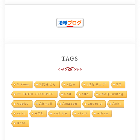
TAGS
0.7mm
2代目とら
2匹目
3Dセキュア
3G
9° BOOK STOPPER
050
adb
AddQuicktag
Adobe
Airmail
Amazon
android
Anki
aoki
AOL
archive
atavi
athan
Beta