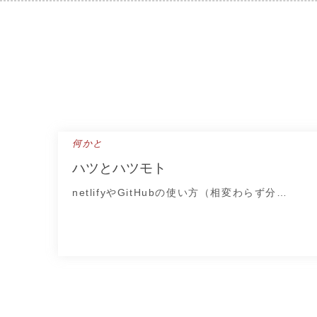
Skip
to
content
何かと
ハツとハツモト
netlifyやGitHubの使い方（相変わらず分…