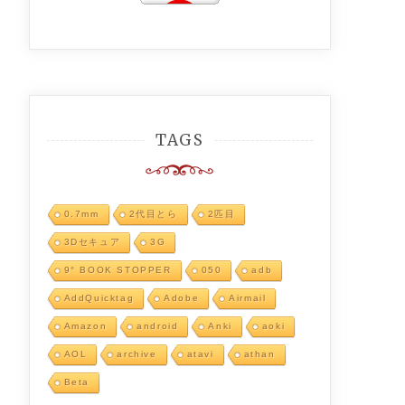
TAGS
0.7mm
2代目とら
2匹目
3Dセキュア
3G
9° BOOK STOPPER
050
adb
AddQuicktag
Adobe
Airmail
Amazon
android
Anki
aoki
AOL
archive
atavi
athan
Beta