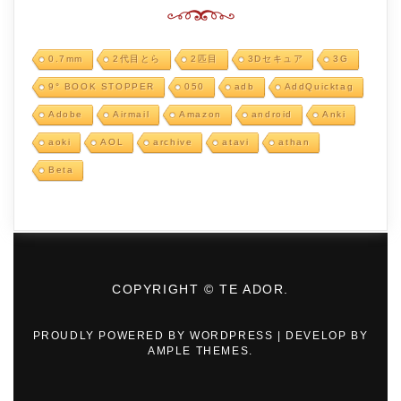
0.7mm
2代目とら
2匹目
3Dセキュア
3G
9° BOOK STOPPER
050
adb
AddQuicktag
Adobe
Airmail
Amazon
android
Anki
aoki
AOL
archive
atavi
athan
Beta
COPYRIGHT © TE ADOR.
PROUDLY POWERED BY WORDPRESS
|
DEVELOP BY
AMPLE THEMES
.