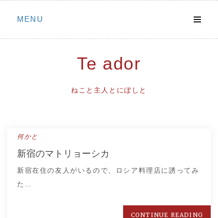
Skip
MENU
to
content
Te ador
ねこと主人とにぼしと
何かと
新宿のマトリョーシカ
新宿在住の友人がいるので、ロシア料理店に誘ってみ
た…
CONTINUE READING