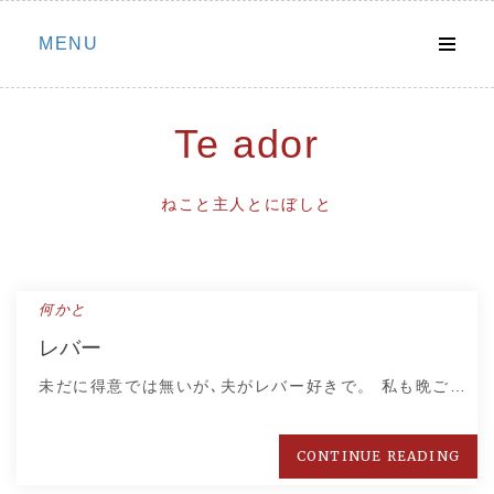
Skip
MENU
to
content
Te ador
ねこと主人とにぼしと
何かと
レバー
未だに得意では無いが､夫がレバー好きで。 私も晩ご…
CONTINUE READING