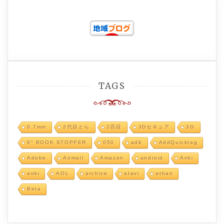
TAGS
0.7mm
2代目とら
2匹目
3Dセキュア
3G
9° BOOK STOPPER
050
adb
AddQuicktag
Adobe
Airmail
Amazon
android
Anki
aoki
AOL
archive
atavi
athan
Beta