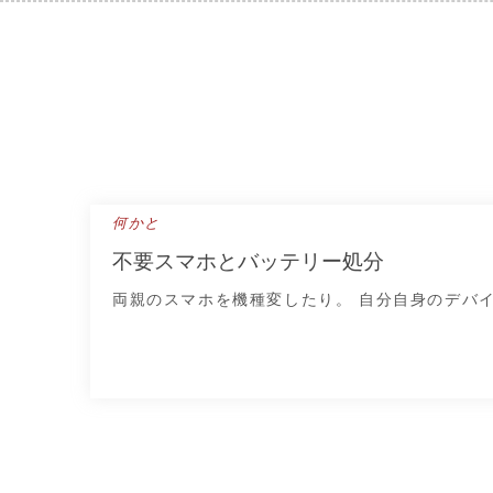
Skip
to
content
何かと
不要スマホとバッテリー処分
両親のスマホを機種変したり。 自分自身のデバ