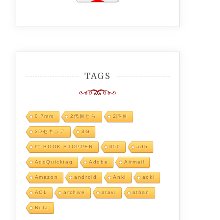
TAGS
0.7mm
2代目とら
2匹目
3Dセキュア
3G
9° BOOK STOPPER
050
adb
AddQuicktag
Adobe
Airmail
Amazon
android
Anki
aoki
AOL
archive
atavi
athan
Beta