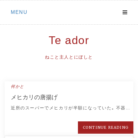
Skip
MENU
to
content
Te ador
ねこと主人とにぼしと
何かと
メヒカリの唐揚げ
近所のスーパーでメヒカリが半額になっていた｡ 不器…
CONTINUE READING