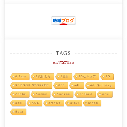
TAGS
0.7mm
2代目とら
2匹目
3Dセキュア
3G
9° BOOK STOPPER
050
adb
AddQuicktag
Adobe
Airmail
Amazon
android
Anki
aoki
AOL
archive
atavi
athan
Beta