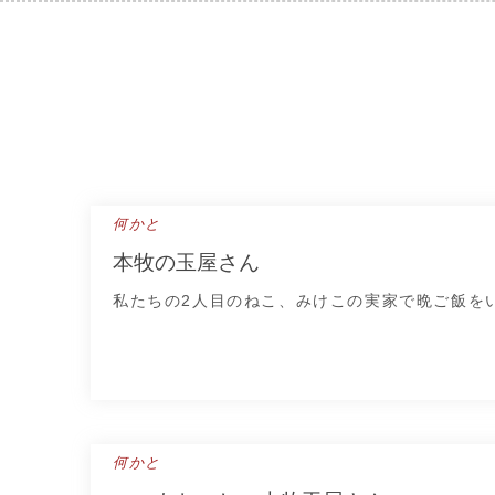
Skip
to
content
何かと
本牧の玉屋さん
私たちの2人目のねこ、みけこの実家で晩ご飯を
何かと