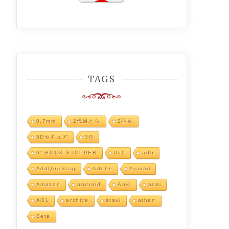
TAGS
0.7mm
2代目とら
2匹目
3Dセキュア
3G
9° BOOK STOPPER
050
adb
AddQuicktag
Adobe
Airmail
Amazon
android
Anki
aoki
AOL
archive
atavi
athan
Beta