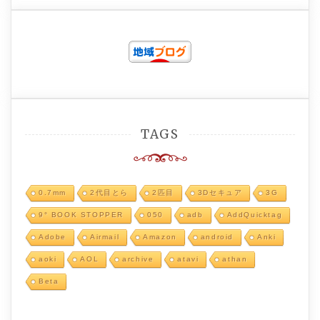
TAGS
0.7mm
2代目とら
2匹目
3Dセキュア
3G
9° BOOK STOPPER
050
adb
AddQuicktag
Adobe
Airmail
Amazon
android
Anki
aoki
AOL
archive
atavi
athan
Beta