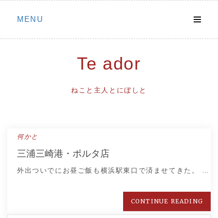
Skip
MENU
to
content
Te ador
ねこと主人とにぼしと
何かと
三浦三崎港・ポルタ店
外出ついでにお昼ご飯も横浜駅東口で済ませてきた。 …
CONTINUE READING