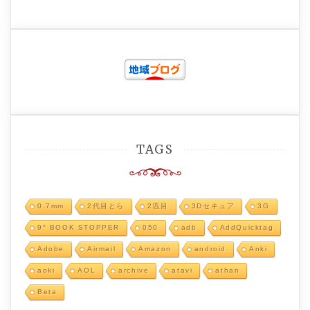
TAGS
0.7mm
2代目とら
2匹目
3Dセキュア
3G
9° BOOK STOPPER
050
adb
AddQuicktag
Adobe
Airmail
Amazon
android
Anki
aoki
AOL
archive
atavi
athan
Beta