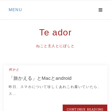
Skip
MENU
to
content
Te ador
ねこと主人とにぼしと
何かと
「旅かえる」とMacとandroid
昨日、スマホについて珍しくあれこれ書いていたら、
ス…
CONTINUE READING