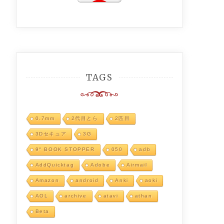
TAGS
0.7mm
2代目とら
2匹目
3Dセキュア
3G
9° BOOK STOPPER
050
adb
AddQuicktag
Adobe
Airmail
Amazon
android
Anki
aoki
AOL
archive
atavi
athan
Beta