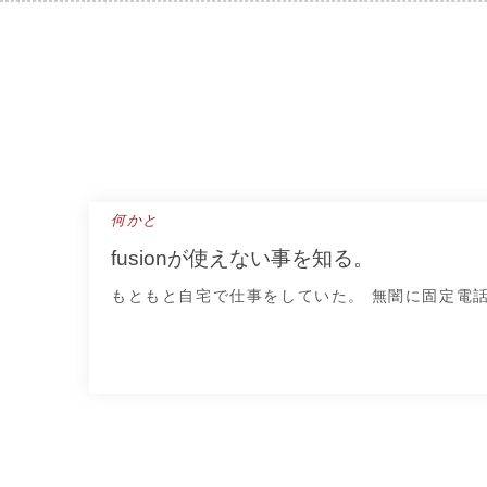
Skip
to
content
何かと
fusionが使えない事を知る。
もともと自宅で仕事をしていた。 無闇に固定電