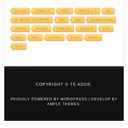
0.7mm
2代目とら
2匹目
3Dセキュア
3G
9° BOOK STOPPER
050
adb
AddQuicktag
Adobe
Airmail
Amazon
android
Anki
aoki
AOL
archive
atavi
athan
Beta
COPYRIGHT © TE ADOR.
PROUDLY POWERED BY WORDPRESS
|
DEVELOP BY
AMPLE THEMES
.