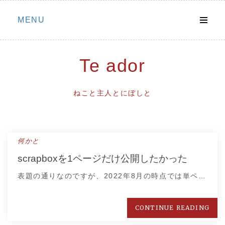
Skip
MENU
to
content
Te ador
ねこと主人とにぼしと
何かと
scrapboxを1ページだけ公開したかった
表題の通りなのですが、2022年8月の時点では単ペ…
CONTINUE READING