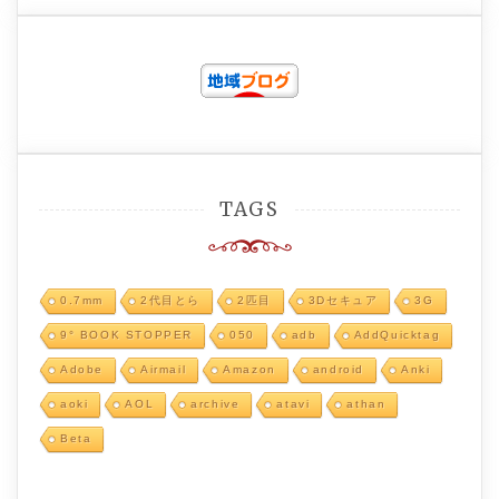
TAGS
0.7mm
2代目とら
2匹目
3Dセキュア
3G
9° BOOK STOPPER
050
adb
AddQuicktag
Adobe
Airmail
Amazon
android
Anki
aoki
AOL
archive
atavi
athan
Beta