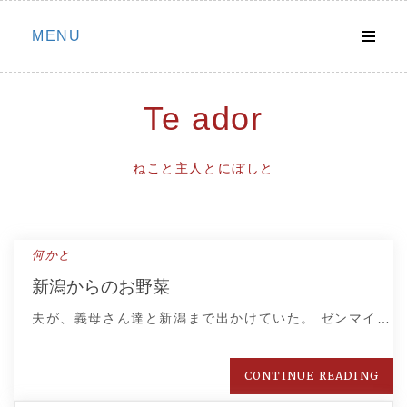
Skip
MENU
to
content
Te ador
ねこと主人とにぼしと
何かと
新潟からのお野菜
夫が、義母さん達と新潟まで出かけていた。 ゼンマイ…
CONTINUE READING