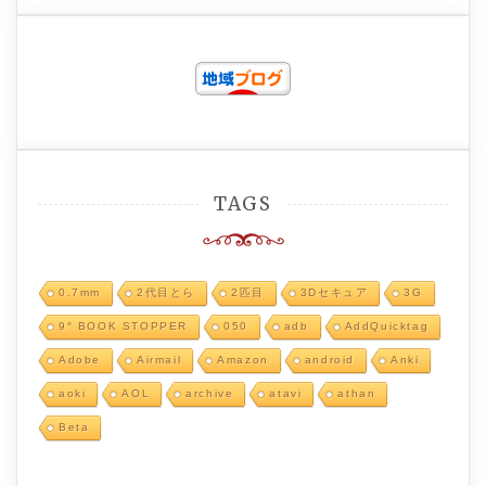
TAGS
0.7mm
2代目とら
2匹目
3Dセキュア
3G
9° BOOK STOPPER
050
adb
AddQuicktag
Adobe
Airmail
Amazon
android
Anki
aoki
AOL
archive
atavi
athan
Beta