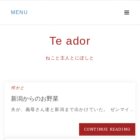
Skip
MENU
to
content
Te ador
ねこと主人とにぼしと
何かと
新潟からのお野菜
夫が、義母さん達と新潟まで出かけていた。 ゼンマイ…
CONTINUE READING