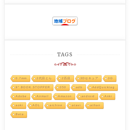
TAGS
0.7mm
2代目とら
2匹目
3Dセキュア
3G
9° BOOK STOPPER
050
adb
AddQuicktag
Adobe
Airmail
Amazon
android
Anki
aoki
AOL
archive
atavi
athan
Beta