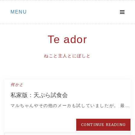
Skip
MENU
to
content
Te ador
ねこと主人とにぼしと
何かと
私家版：天ぷら試食会
マルちゃんやその他のメーカも試していましたが。 最…
CONTINUE READING