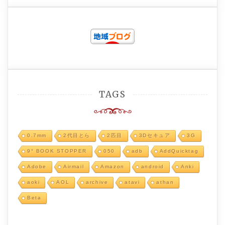
TAGS
0.7mm
2代目とら
2匹目
3Dセキュア
3G
9° BOOK STOPPER
050
adb
AddQuicktag
Adobe
Airmail
Amazon
android
Anki
aoki
AOL
archive
atavi
athan
Beta