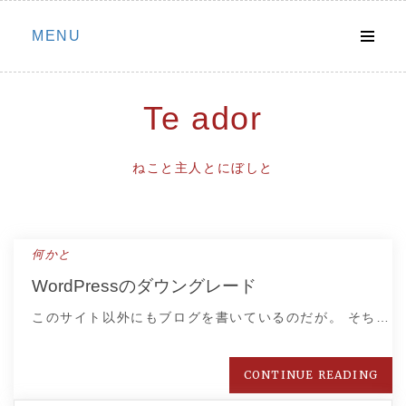
Skip
MENU
to
content
Te ador
ねこと主人とにぼしと
何かと
WordPressのダウングレード
このサイト以外にもブログを書いているのだが。 そち…
CONTINUE READING