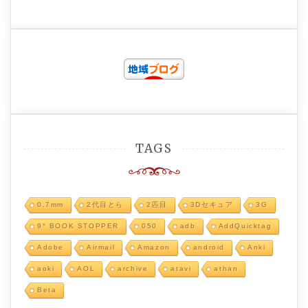
TAGS
0.7mm
2代目とら
2匹目
3Dセキュア
3G
9° BOOK STOPPER
050
adb
AddQuicktag
Adobe
Airmail
Amazon
android
Anki
aoki
AOL
archive
atavi
athan
Beta