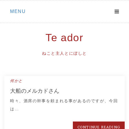
Skip
MENU
to
content
Te ador
ねこと主人とにぼしと
何かと
大船のメルカドさん
時々、酒席の幹事を頼まれる事があるのですが、今回
は…
CONTINUE READING