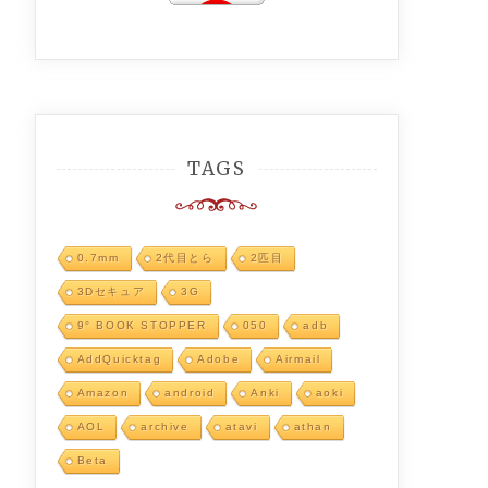
TAGS
0.7mm
2代目とら
2匹目
3Dセキュア
3G
9° BOOK STOPPER
050
adb
AddQuicktag
Adobe
Airmail
Amazon
android
Anki
aoki
AOL
archive
atavi
athan
Beta