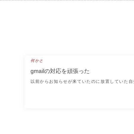
Skip
to
content
何かと
gmailの対応を頑張った
以前からお知らせが来ていたのに放置していた自