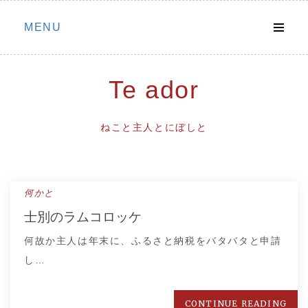
Skip
MENU
to
content
Te ador
ねこと主人とにぼしと
何かと
士別のラムコロッケ
何故か主人は年末に、ふるさと納税をバタバタと申請
し…
CONTINUE READING