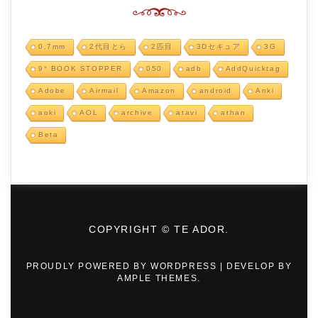
0.7mm
2代目とら
2匹目
3Dセキュア
3G
9° BOOK STOPPER
050
adb
AddQuicktag
Adobe
Airmail
Amazon
android
Anki
aoki
AOL
archive
atavi
athan
Beta
COPYRIGHT © TE ADOR.
PROUDLY POWERED BY WORDPRESS
|
DEVELOP BY
AMPLE THEMES
.