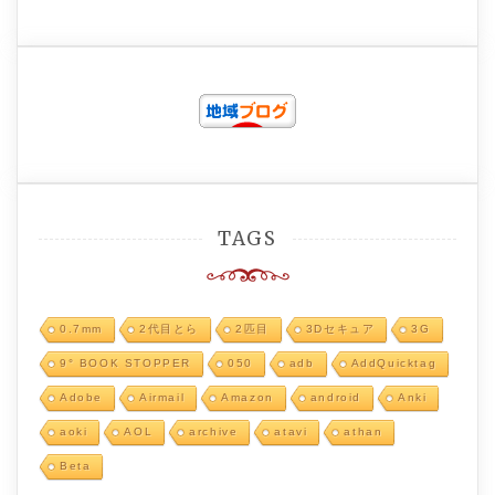
TAGS
0.7mm
2代目とら
2匹目
3Dセキュア
3G
9° BOOK STOPPER
050
adb
AddQuicktag
Adobe
Airmail
Amazon
android
Anki
aoki
AOL
archive
atavi
athan
Beta