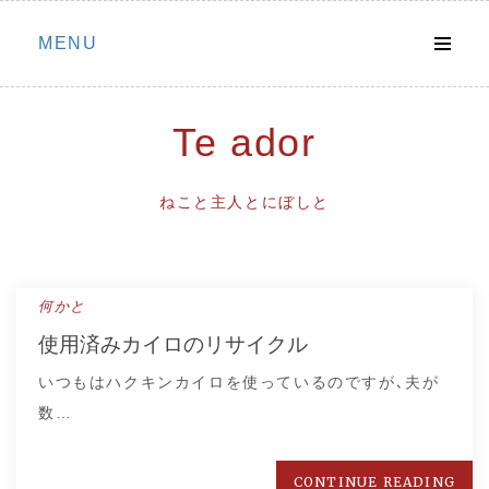
Skip
MENU
to
content
Te ador
ねこと主人とにぼしと
何かと
使用済みカイロのリサイクル
いつもはハクキンカイロを使っているのですが､夫が
数…
CONTINUE READING