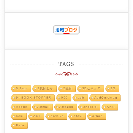
TAGS
0.7mm
2代目とら
2匹目
3Dセキュア
3G
9° BOOK STOPPER
050
adb
AddQuicktag
Adobe
Airmail
Amazon
android
Anki
aoki
AOL
archive
atavi
athan
Beta