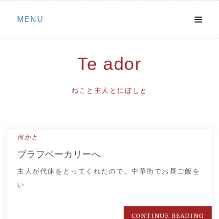
Skip
MENU
to
content
Te ador
ねこと主人とにぼしと
何かと
ブラフベーカリーへ
主人が代休をとってくれたので、中華街でお昼ご飯を
い…
CONTINUE READING