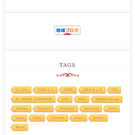
TAGS
0.7mm
2代目とら
2匹目
3Dセキュア
3G
9° BOOK STOPPER
050
adb
AddQuicktag
Adobe
Airmail
Amazon
android
Anki
aoki
AOL
archive
atavi
athan
Beta