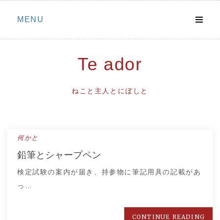
Skip
MENU
to
content
Te ador
ねこと主人とにぼしと
何かと
鉛筆とシャープペン
検定試験の案内が届き、持参物に筆記用具の記載があ
っ…
CONTINUE READING