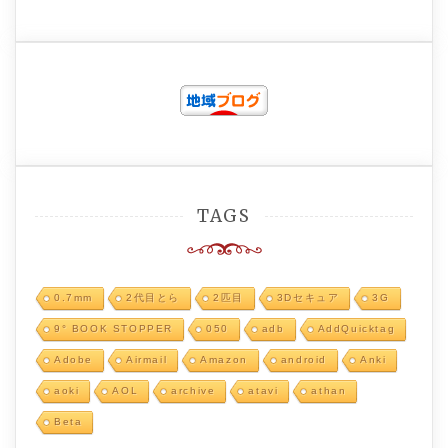
TAGS
0.7mm
2代目とら
2匹目
3Dセキュア
3G
9° BOOK STOPPER
050
adb
AddQuicktag
Adobe
Airmail
Amazon
android
Anki
aoki
AOL
archive
atavi
athan
Beta