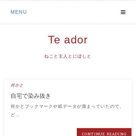
Skip
MENU
to
content
Te ador
ねこと主人とにぼしと
何かと
自宅で染み抜き
何かとブックマークや紙データが溜まっていたので、
ど…
CONTINUE READING