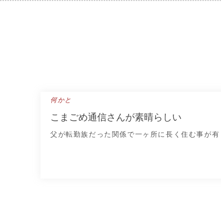
Skip
to
content
何かと
こまごめ通信さんが素晴らしい
父が転勤族だった関係で一ヶ所に長く住む事が有