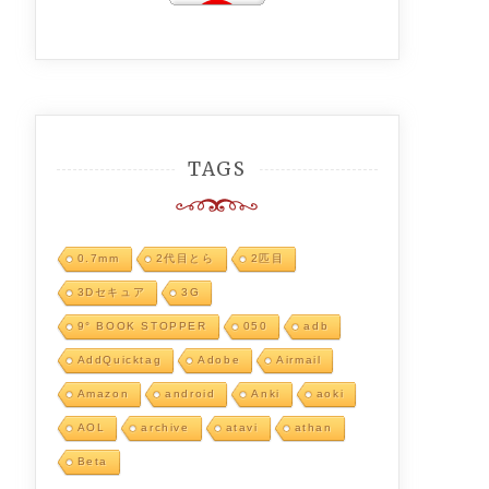
TAGS
0.7mm
2代目とら
2匹目
3Dセキュア
3G
9° BOOK STOPPER
050
adb
AddQuicktag
Adobe
Airmail
Amazon
android
Anki
aoki
AOL
archive
atavi
athan
Beta