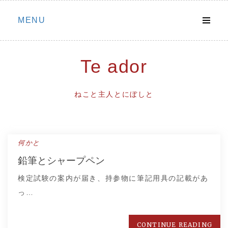
Skip
MENU
to
content
Te ador
ねこと主人とにぼしと
何かと
鉛筆とシャープペン
検定試験の案内が届き、持参物に筆記用具の記載があ
っ…
CONTINUE READING