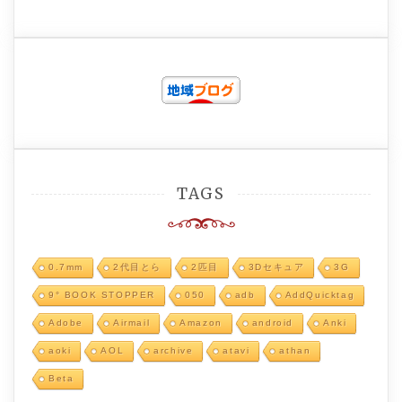
TAGS
0.7mm
2代目とら
2匹目
3Dセキュア
3G
9° BOOK STOPPER
050
adb
AddQuicktag
Adobe
Airmail
Amazon
android
Anki
aoki
AOL
archive
atavi
athan
Beta