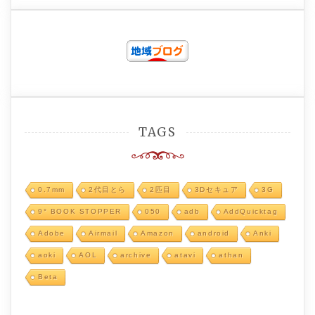
TAGS
0.7mm
2代目とら
2匹目
3Dセキュア
3G
9° BOOK STOPPER
050
adb
AddQuicktag
Adobe
Airmail
Amazon
android
Anki
aoki
AOL
archive
atavi
athan
Beta