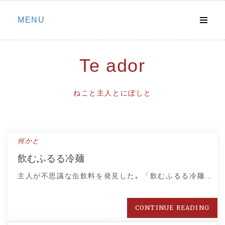
Skip
MENU
to
content
Te ador
ねこと主人とにぼしと
何かと
飲むふるる冷麺
主人が不思議な缶飲料を発見した｡ 「飲むふるる冷麺…
CONTINUE READING