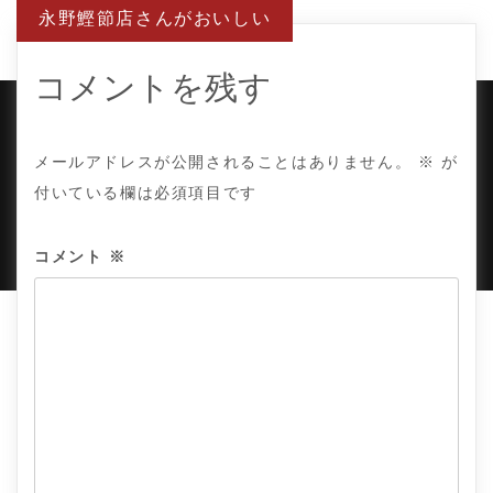
ビ
永野鰹節店さんがおいしい
ゲ
ー
シ
ョ
コメントを残す
ン
COPYRIGHT © TE ADOR.
メールアドレスが公開されることはありません。
※
が
付いている欄は必須項目です
PROUDLY POWERED BY WORDPRESS
|
DEVELOP BY
AMPLE THEMES
.
コメント
※