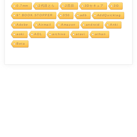
0.7mm
2代目とら
2匹目
3Dセキュア
3G
9° BOOK STOPPER
050
adb
AddQuicktag
Adobe
Airmail
Amazon
android
Anki
aoki
AOL
archive
atavi
athan
Beta