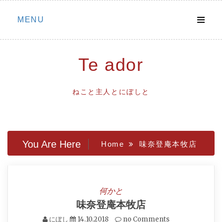
Skip
MENU
to
content
Te ador
ねこと主人とにぼしと
You Are Here
Home
味奈登庵本牧店
何かと
味奈登庵本牧店
にぼし
14.10.2018
no Comments