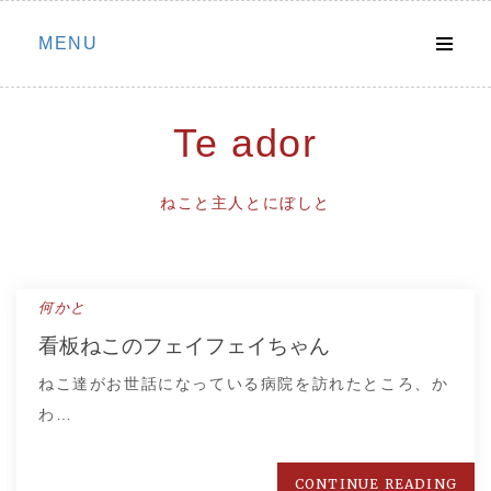
Skip
MENU
to
content
Te ador
ねこと主人とにぼしと
何かと
看板ねこのフェイフェイちゃん
ねこ達がお世話になっている病院を訪れたところ、か
わ…
CONTINUE READING