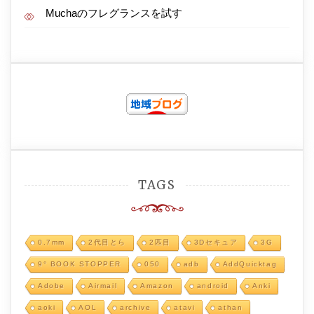
Muchaのフレグランスを試す
TAGS
0.7mm
2代目とら
2匹目
3Dセキュア
3G
9° BOOK STOPPER
050
adb
AddQuicktag
Adobe
Airmail
Amazon
android
Anki
aoki
AOL
archive
atavi
athan