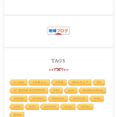
TAGS
0.7mm
2代目とら
2匹目
3Dセキュア
3G
9° BOOK STOPPER
050
adb
AddQuicktag
Adobe
Airmail
Amazon
android
Anki
aoki
AOL
archive
atavi
athan
Beta