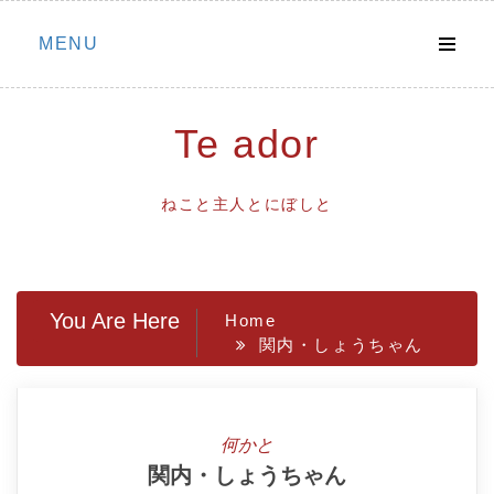
Skip
MENU
to
content
Te ador
ねこと主人とにぼしと
You Are Here
Home
関内・しょうちゃん
何かと
関内・しょうちゃん