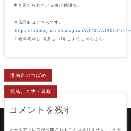
生き延びられている事に感謝を。
お店詳細はこちらです。
https://tabelog.com/kanagawa/A1401/A140104/14
＃会津馬刺し 博多もつ鍋 しょうちゃんさん
投
港南台のつばめ
稿
ナ
ビ
焼鳥。本牧・鳥政
ゲ
ー
シ
ョ
コメントを残す
ン
COPYRIGHT © TE ADOR.
メールアドレスが公開されることはありません。
※
が