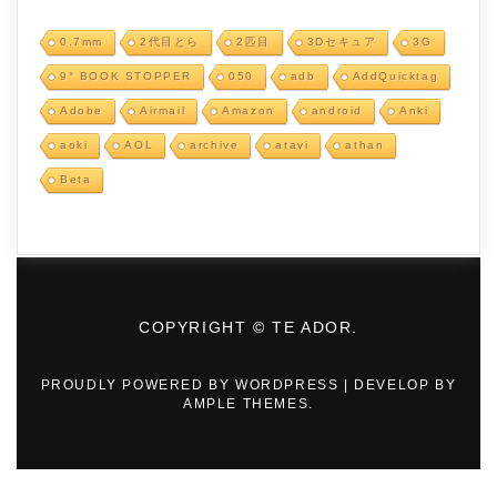
0.7mm
2代目とら
2匹目
3Dセキュア
3G
9° BOOK STOPPER
050
adb
AddQuicktag
Adobe
Airmail
Amazon
android
Anki
aoki
AOL
archive
atavi
athan
Beta
COPYRIGHT © TE ADOR.
PROUDLY POWERED BY WORDPRESS
|
DEVELOP BY
AMPLE THEMES
.