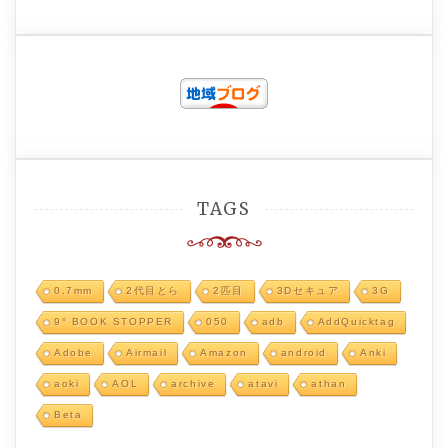
TAGS
0.7mm
2代目とら
2匹目
3Dセキュア
3G
9° BOOK STOPPER
050
adb
AddQuicktag
Adobe
Airmail
Amazon
android
Anki
aoki
AOL
archive
atavi
athan
Beta