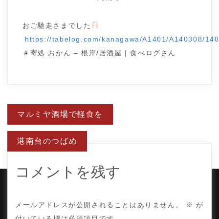
おご馳走さまでした
https://tabelog.com/kanagawa/A1401/A140308/14
＃寄処 おかん – 根岸/居酒屋 | 食べログさん
投
マルミヤ酒場で軽食を
稿
ナ
ビ
港南台のつばめ
ゲ
ー
シ
ョ
コメントを残す
ン
COPYRIGHT © TE ADOR.
メールアドレスが公開されることはありません。
※
が
付いている欄は必須項目です