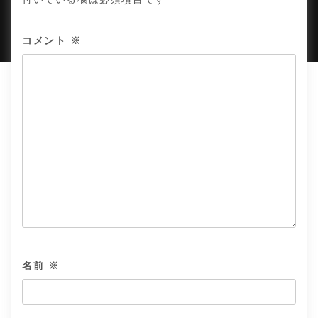
PROUDLY POWERED BY WORDPRESS
|
DEVELOP BY
AMPLE THEMES
.
コメント
※
名前
※