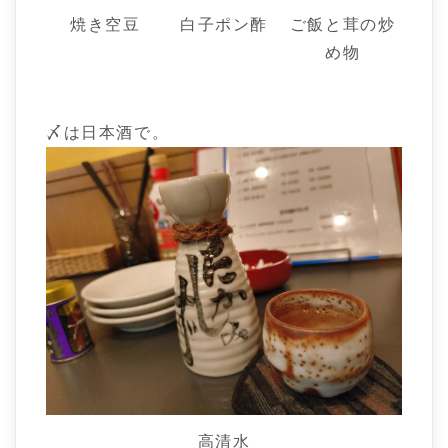
焼き空豆
白子ポン酢
ご飯と茸の炒
め物
〆は日本酒で。
高清水