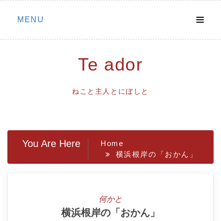
Skip
MENU
to
content
Te ador
ねこと主人とにぼしと
You Are Here
Home
横浜根岸の「おかん」
何かと
横浜根岸の「おかん」