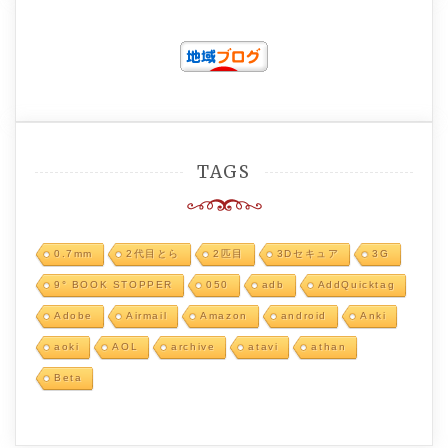
TAGS
0.7mm
2代目とら
2匹目
3Dセキュア
3G
9° BOOK STOPPER
050
adb
AddQuicktag
Adobe
Airmail
Amazon
android
Anki
aoki
AOL
archive
atavi
athan
Beta