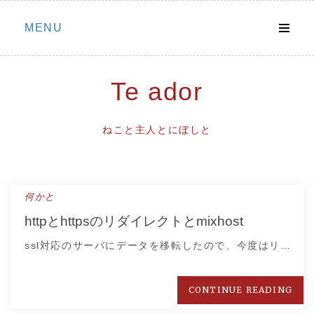
Skip
MENU
to
content
Te ador
ねこと主人とにぼしと
何かと
httpとhttpsのリダイレクトとmixhost
ssl対応のサーバにデータを移転したので、今度はリ…
CONTINUE READING