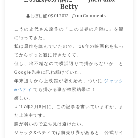
Betty
にぼし
09.01.2017
no Comments
こうの史代さん原作の「この世界の片隅に」を観
に行ってきた。
私は原作を読んでいたので、’16年の映画化を知っ
てからずっと観に行きたくて。
但し、出不精なので横浜辺りで掛からないか…と
Google先生に訊ね続けていた。
年末辺りから上映館が増え始め、ついに
ジャック
&ベティ
でも掛かる事が検索結果に！
嬉しい。
＃’17年2月6日に、この記事を書いていますが、ま
だ上映中です。
膝が弱いので立ち見は避けたい。
ジャック&ベティでは前売り券があると、公式サイ