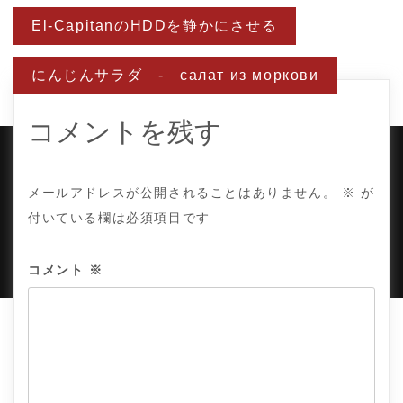
投
El-CapitanのHDDを静かにさせる
稿
ナ
ビ
にんじんサラダ - салат из моркови
ゲ
ー
シ
ョ
コメントを残す
ン
COPYRIGHT © TE ADOR.
メールアドレスが公開されることはありません。
※
が
付いている欄は必須項目です
PROUDLY POWERED BY WORDPRESS
|
DEVELOP BY
AMPLE THEMES
.
コメント
※