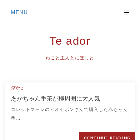
Skip
MENU
to
content
Te ador
ねこと主人とにぼしと
何かと
あかちゃん番茶が極周囲に大人気
コレットマーレのビオセボンさんで購入した赤ちゃん
番…
CONTINUE READING