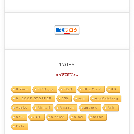
TAGS
0.7mm
2代目とら
2匹目
3Dセキュア
3G
9° BOOK STOPPER
050
adb
AddQuicktag
Adobe
Airmail
Amazon
android
Anki
aoki
AOL
archive
atavi
athan
Beta