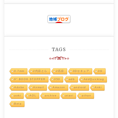
TAGS
0.7mm
2代目とら
2匹目
3Dセキュア
3G
9° BOOK STOPPER
050
adb
AddQuicktag
Adobe
Airmail
Amazon
android
Anki
aoki
AOL
archive
atavi
athan
Beta