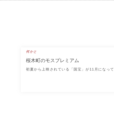
Skip
to
content
何かと
桜木町のモスプレミアム
初夏から上映されている「国宝」が11月になっ