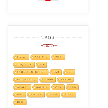
TAGS
0.7mm
2代目とら
2匹目
3Dセキュア
3G
9° BOOK STOPPER
050
adb
AddQuicktag
Adobe
Airmail
Amazon
android
Anki
aoki
AOL
archive
atavi
athan
Beta