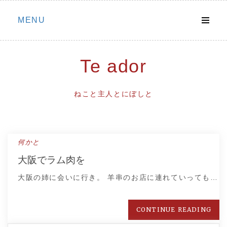
Skip
MENU
to
content
Te ador
ねこと主人とにぼしと
何かと
大阪でラム肉を
大阪の姉に会いに行き。 羊串のお店に連れていっても…
CONTINUE READING