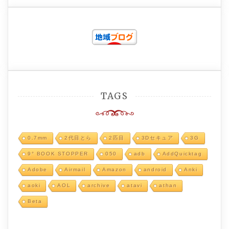
TAGS
0.7mm
2代目とら
2匹目
3Dセキュア
3G
9° BOOK STOPPER
050
adb
AddQuicktag
Adobe
Airmail
Amazon
android
Anki
aoki
AOL
archive
atavi
athan
Beta