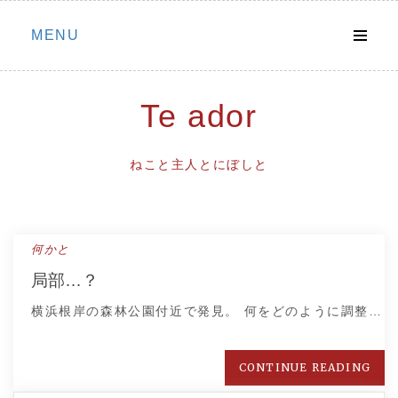
Skip
MENU
to
content
Te ador
ねこと主人とにぼしと
何かと
局部…？
横浜根岸の森林公園付近で発見。 何をどのように調整…
CONTINUE READING