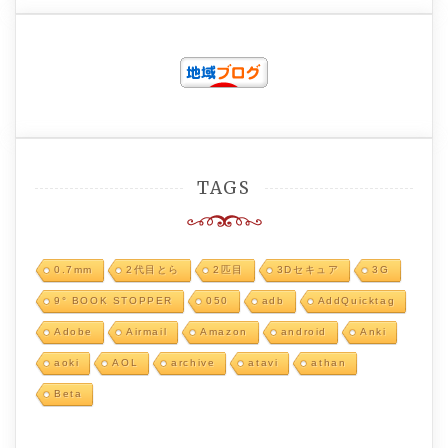
TAGS
0.7mm
2代目とら
2匹目
3Dセキュア
3G
9° BOOK STOPPER
050
adb
AddQuicktag
Adobe
Airmail
Amazon
android
Anki
aoki
AOL
archive
atavi
athan
Beta