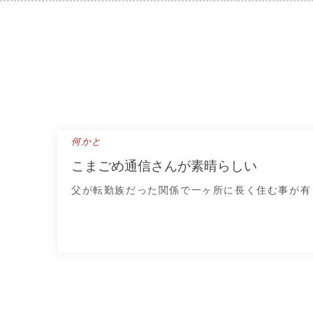
Skip
to
content
何かと
こまごめ通信さんが素晴らしい
父が転勤族だった関係で一ヶ所に長く住む事が有