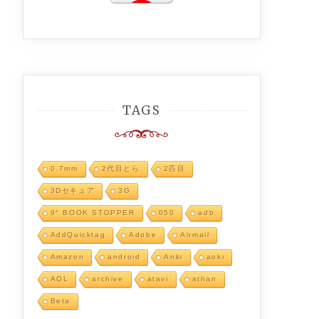
TAGS
0.7mm
2代目とら
2匹目
3Dセキュア
3G
9° BOOK STOPPER
050
adb
AddQuicktag
Adobe
Airmail
Amazon
android
Anki
aoki
AOL
archive
atavi
athan
Beta