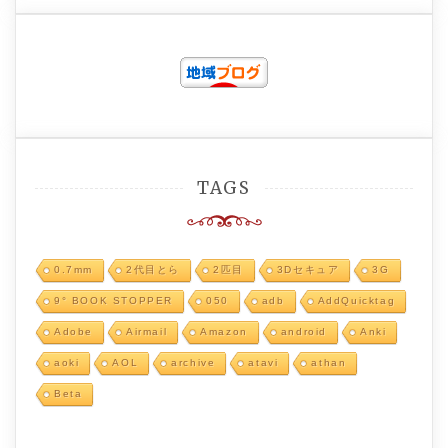
TAGS
0.7mm
2代目とら
2匹目
3Dセキュア
3G
9° BOOK STOPPER
050
adb
AddQuicktag
Adobe
Airmail
Amazon
android
Anki
aoki
AOL
archive
atavi
athan
Beta