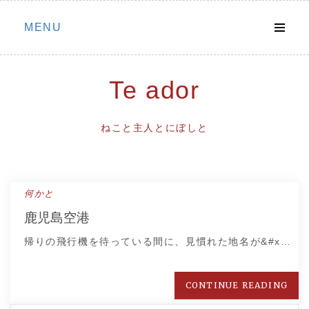
Skip
MENU
to
content
Te ador
ねこと主人とにぼしと
何かと
鹿児島空港
帰りの飛行機を待っている間に、見慣れた地名が&#x…
CONTINUE READING