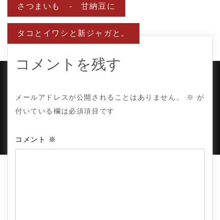
投
さつまいも - 甘納豆に
稿
ナ
ビ
タコとイワシと新ジャガと。
ゲ
ー
シ
ョ
コメントを残す
ン
COPYRIGHT © TE ADOR.
メールアドレスが公開されることはありません。
※
が
付いている欄は必須項目です
PROUDLY POWERED BY WORDPRESS
|
DEVELOP BY
AMPLE THEMES
.
コメント
※