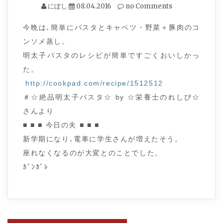
にぼし
08.04.2016
no Comments
今晩は､簡単にパスタとキャベツ・野菜＋豚肉のコ
ンソメ蒸し。
明太子パスタのレシピが簡単ですごくおいしかっ
た。
http://cookpad.com/recipe/1512512
＃☆絶品明太子パスタ☆ by ☆栄養士のれしぴ☆
さんより
■ ■ ■ 今日の夫 ■ ■ ■
新学期になり､電車に学生さんが増えたそう。
座れなくなるのが大変とのことでした。
ｶﾞﾝｶﾞﾚ