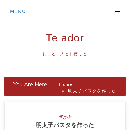
Skip
MENU
to
content
Te ador
ねこと主人とにぼしと
You Are Here
Home
明太子パスタを作った
何かと
明太子パスタを作った