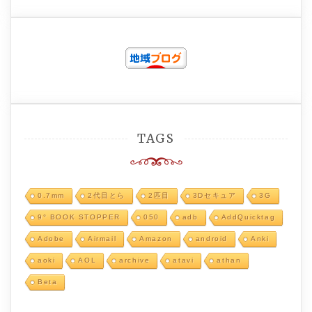
TAGS
0.7mm
2代目とら
2匹目
3Dセキュア
3G
9° BOOK STOPPER
050
adb
AddQuicktag
Adobe
Airmail
Amazon
android
Anki
aoki
AOL
archive
atavi
athan
Beta