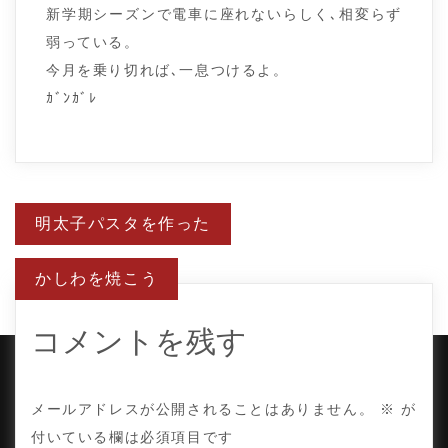
新学期シーズンで電車に座れないらしく､相変らず
弱っている。
今月を乗り切れば､一息つけるよ。
ｶﾞﾝｶﾞﾚ
投
明太子パスタを作った
稿
ナ
ビ
かしわを焼こう
ゲ
ー
シ
ョ
コメントを残す
ン
COPYRIGHT © TE ADOR.
メールアドレスが公開されることはありません。
※
が
付いている欄は必須項目です