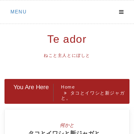
Skip
MENU
to
content
Te ador
ねこと主人とにぼしと
You Are Here
Home
タコとイワシと新ジャガ
と。
何かと
タコとイワシと新ジャガと。