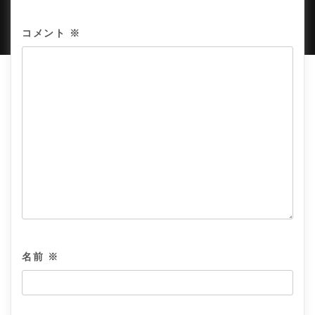
PROUDLY POWERED BY WORDPRESS
|
DEVELOP BY
AMPLE THEMES
.
コメント
※
名前
※