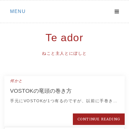
Skip
MENU
to
content
Te ador
ねこと主人とにぼしと
何かと
VOSTOKの竜頭の巻き方
手元にVOSTOKが1つ有るのですが、以前に手巻き…
CONTINUE READING