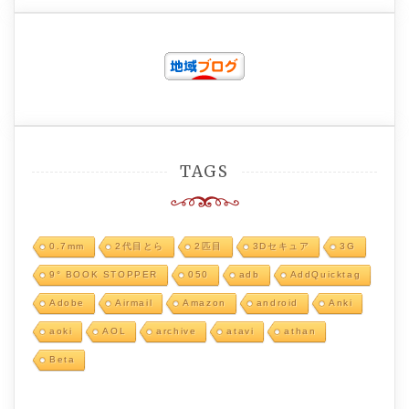
TAGS
0.7mm
2代目とら
2匹目
3Dセキュア
3G
9° BOOK STOPPER
050
adb
AddQuicktag
Adobe
Airmail
Amazon
android
Anki
aoki
AOL
archive
atavi
athan
Beta