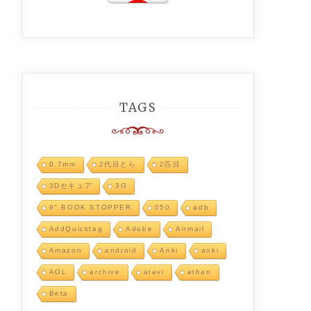
TAGS
0.7mm
2代目とら
2匹目
3Dセキュア
3G
9° BOOK STOPPER
050
adb
AddQuicktag
Adobe
Airmail
Amazon
android
Anki
aoki
AOL
archive
atavi
athan
Beta