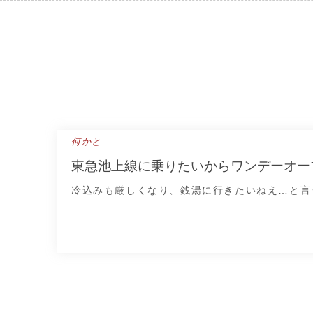
Skip
to
content
何かと
東急池上線に乗りたいからワンデーオー
冷込みも厳しくなり、銭湯に行きたいねえ…と言