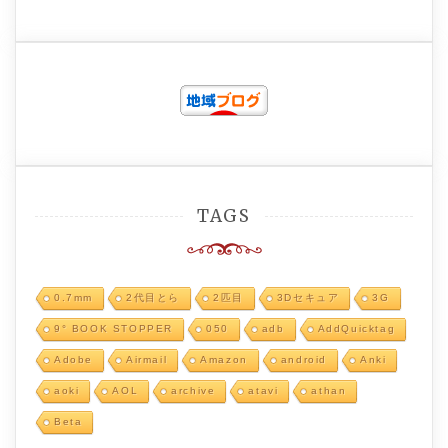
TAGS
0.7mm
2代目とら
2匹目
3Dセキュア
3G
9° BOOK STOPPER
050
adb
AddQuicktag
Adobe
Airmail
Amazon
android
Anki
aoki
AOL
archive
atavi
athan
Beta