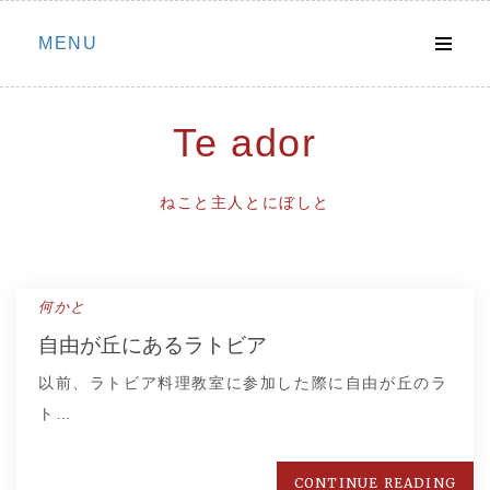
Skip
MENU
to
content
Te ador
ねこと主人とにぼしと
何かと
自由が丘にあるラトビア
以前、ラトビア料理教室に参加した際に自由が丘のラ
ト…
CONTINUE READING